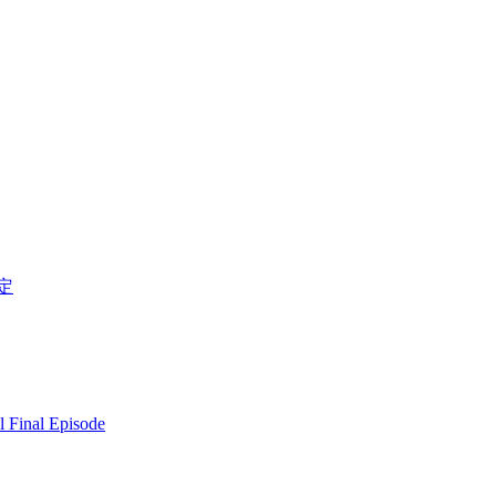
定
l Final Episode